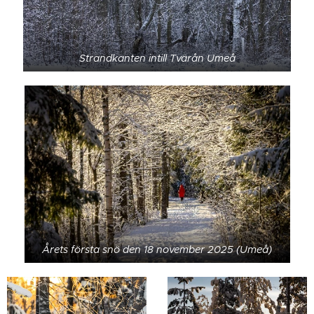
Strandkanten intill Tvärån Umeå
Årets första snö den 18 november 2025 (Umeå)