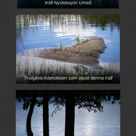
Intill Nydalasjön Umeå
Troligtvis inlandsisen som slipat denna häll