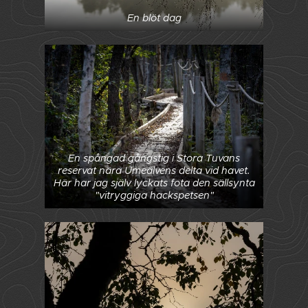
En blöt dag
En spångad gångstig i Stora Tuvans
reservat nära Umeälvens delta vid havet.
Här har jag själv lyckats fota den sällsynta
"vitryggiga hackspetsen"