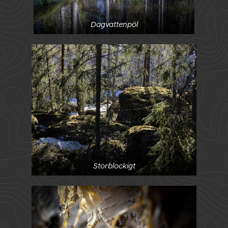
Dagvattenpöl
Storblockigt