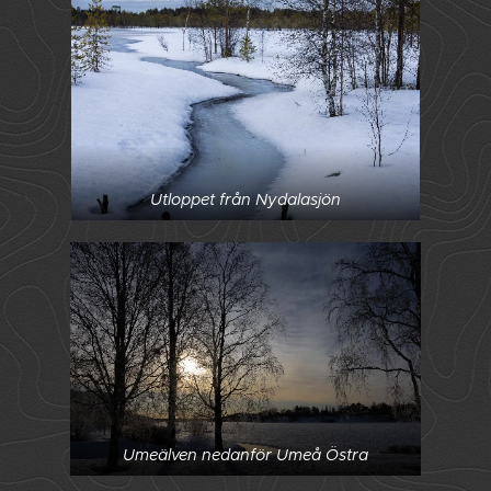
Utloppet från Nydalasjön
Umeälven nedanför Umeå Östra