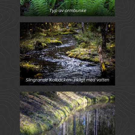
Typ av ormbunke
Slingrande Kolbäcken- rikligt med vatten