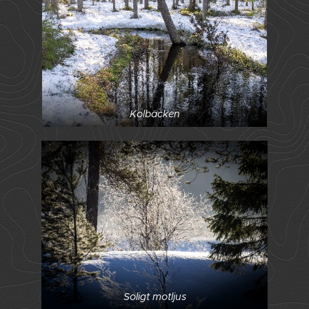
Kolbäcken
Soligt motljus