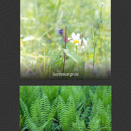
Sommargräs